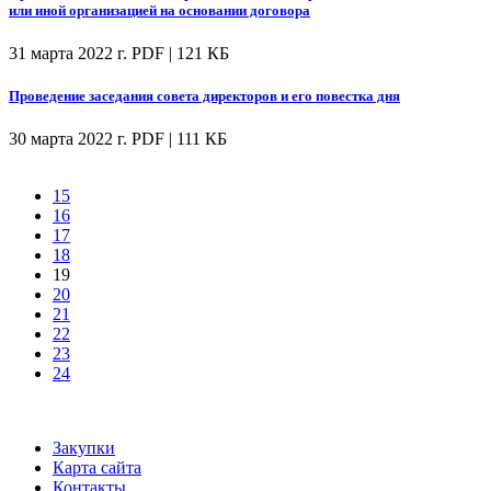
или иной организацией на основании договора
31 марта 2022 г.
PDF | 121 КБ
Проведение заседания совета директоров и его повестка дня
30 марта 2022 г.
PDF | 111 КБ
15
16
17
18
19
20
21
22
23
24
Закупки
Карта сайта
Контакты