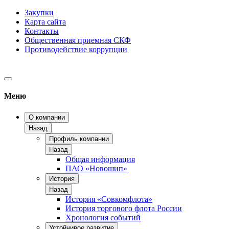
Закупки
Карта сайта
Контакты
Общественная приемная СКФ
Противодействие коррупции
Меню
О компании
Назад
Профиль компании
Назад
Общая информация
ПАО «Новошип»
История
Назад
История «Совкомфлота»
История торгового флота России
Хронология событий
Устойчивое развитие