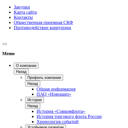
Закупки
Карта сайта
Контакты
Общественная приемная СКФ
Противодействие коррупции
Меню
О компании
Назад
Профиль компании
Назад
Общая информация
ПАО «Новошип»
История
Назад
История «Совкомфлота»
История торгового флота России
Хронология событий
Устойчивое развитие