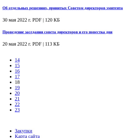
Об отдельных решениях, принятых Советом директоров эмитента
30 мая 2022 г.
PDF | 120 КБ
Проведение заседания совета директоров и его повестка дня
20 мая 2022 г.
PDF | 113 КБ
14
15
16
17
18
19
20
21
22
23
Закупки
Карта сайта