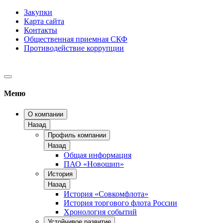
Закупки
Карта сайта
Контакты
Общественная приемная СКФ
Противодействие коррупции
Меню
О компании
Назад
Профиль компании
Назад
Общая информация
ПАО «Новошип»
История
Назад
История «Совкомфлота»
История торгового флота России
Хронология событий
Устойчивое развитие