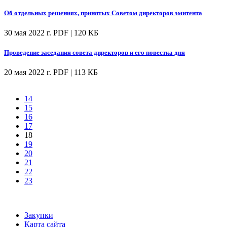
Об отдельных решениях, принятых Советом директоров эмитента
30 мая 2022 г.
PDF | 120 КБ
Проведение заседания совета директоров и его повестка дня
20 мая 2022 г.
PDF | 113 КБ
14
15
16
17
18
19
20
21
22
23
Закупки
Карта сайта