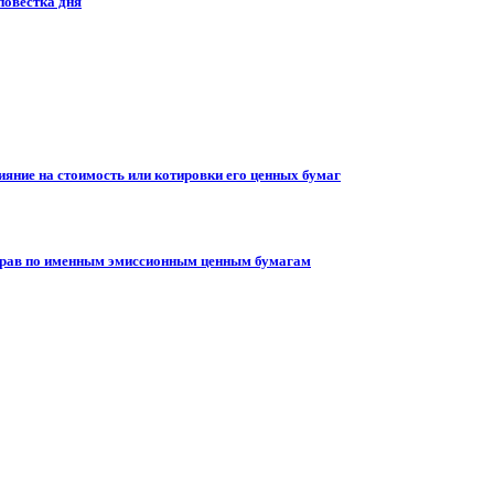
повестка дня
ияние на стоимость или котировки его ценных бумаг
 прав по именным эмиссионным ценным бумагам