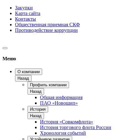
Закупки
Карта сайта
Контакты
Общественная приемная СКФ
Противодействие коррупции
Меню
О компании
Назад
Профиль компании
Назад
Общая информация
ПАО «Новошип»
История
Назад
История «Совкомфлота»
История торгового флота России
Хронология событий
Устойчивое развитие