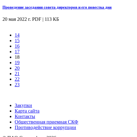
Проведение заседания совета директоров и его повестка дня
20 мая 2022 г.
PDF | 113 КБ
14
15
16
17
18
19
20
21
22
23
Закупки
Карта сайта
Контакты
Общественная приемная СКФ
Противодействие коррупции