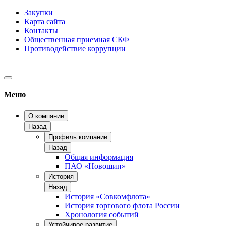
Закупки
Карта сайта
Контакты
Общественная приемная СКФ
Противодействие коррупции
Меню
О компании
Назад
Профиль компании
Назад
Общая информация
ПАО «Новошип»
История
Назад
История «Совкомфлота»
История торгового флота России
Хронология событий
Устойчивое развитие