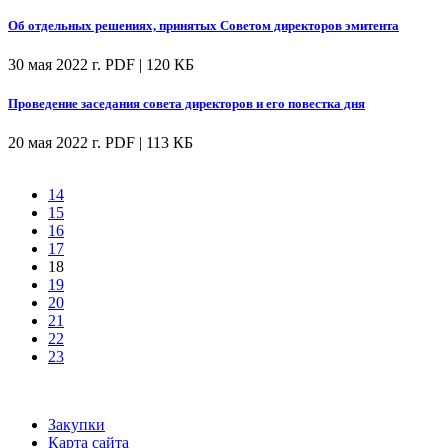
Об отдельных решениях, принятых Советом директоров эмитента
30 мая 2022 г.
PDF | 120 КБ
Проведение заседания совета директоров и его повестка дня
20 мая 2022 г.
PDF | 113 КБ
14
15
16
17
18
19
20
21
22
23
Закупки
Карта сайта