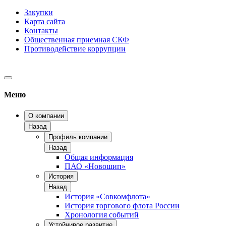
Закупки
Карта сайта
Контакты
Общественная приемная СКФ
Противодействие коррупции
Меню
О компании
Назад
Профиль компании
Назад
Общая информация
ПАО «Новошип»
История
Назад
История «Совкомфлота»
История торгового флота России
Хронология событий
Устойчивое развитие