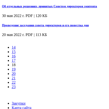
Об отдельных решениях, принятых Советом директоров эмитента
30 мая 2022 г.
PDF | 120 КБ
Проведение заседания совета директоров и его повестка дня
20 мая 2022 г.
PDF | 113 КБ
14
15
16
17
18
19
20
21
22
23
Закупки
Карта сайта