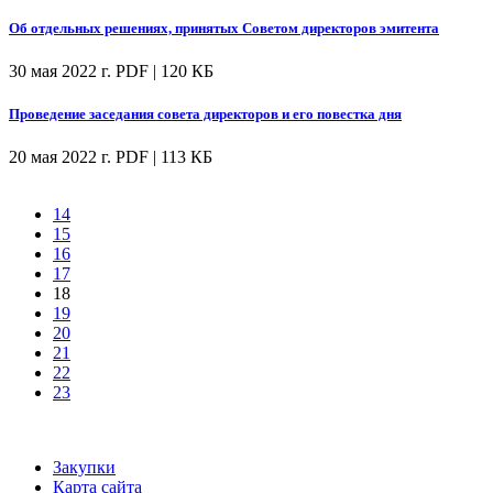
Об отдельных решениях, принятых Советом директоров эмитента
30 мая 2022 г.
PDF | 120 КБ
Проведение заседания совета директоров и его повестка дня
20 мая 2022 г.
PDF | 113 КБ
14
15
16
17
18
19
20
21
22
23
Закупки
Карта сайта