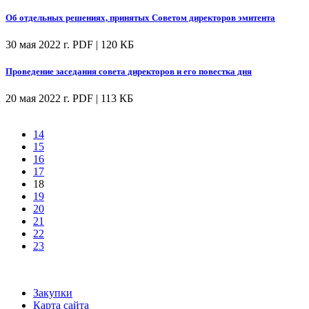
Об отдельных решениях, принятых Советом директоров эмитента
30 мая 2022 г.
PDF | 120 КБ
Проведение заседания совета директоров и его повестка дня
20 мая 2022 г.
PDF | 113 КБ
14
15
16
17
18
19
20
21
22
23
Закупки
Карта сайта