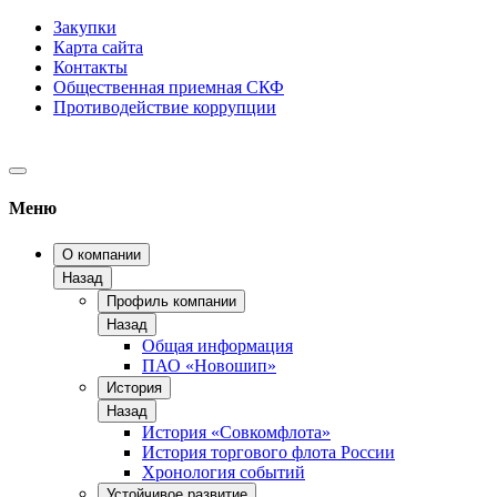
Закупки
Карта сайта
Контакты
Общественная приемная СКФ
Противодействие коррупции
Меню
О компании
Назад
Профиль компании
Назад
Общая информация
ПАО «Новошип»
История
Назад
История «Совкомфлота»
История торгового флота России
Хронология событий
Устойчивое развитие