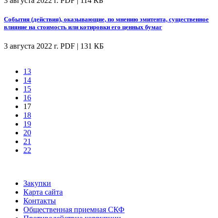
3 августа 2022 г.
PDF | 114 КБ
События (действия), оказывающие, по мнению эмитента, существенное
влияние на стоимость или котировки его ценных бумаг
3 августа 2022 г.
PDF | 131 КБ
13
14
15
16
17
18
19
20
21
22
Закупки
Карта сайта
Контакты
Общественная приемная СКФ