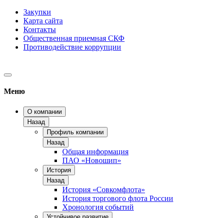
Закупки
Карта сайта
Контакты
Общественная приемная СКФ
Противодействие коррупции
Меню
О компании
Назад
Профиль компании
Назад
Общая информация
ПАО «Новошип»
История
Назад
История «Совкомфлота»
История торгового флота России
Хронология событий
Устойчивое развитие