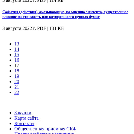
3 августа 2022 г.
PDF | 114 КБ
События (действия), оказывающие, по мнению эмитента, существенное
влияние на стоимость или котировки его ценных бумаг
3 августа 2022 г.
PDF | 131 КБ
13
14
15
16
17
18
19
20
21
22
Закупки
Карта сайта
Контакты
Общественная приемная СКФ