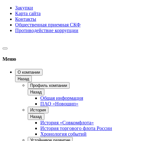
Закупки
Карта сайта
Контакты
Общественная приемная СКФ
Противодействие коррупции
Меню
О компании
Назад
Профиль компании
Назад
Общая информация
ПАО «Новошип»
История
Назад
История «Совкомфлота»
История торгового флота России
Хронология событий
Устойчивое развитие