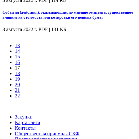
3 августа 2022 г.
PDF | 114 КБ
События (действия), оказывающие, по мнению эмитента, существенное
влияние на стоимость или котировки его ценных бумаг
3 августа 2022 г.
PDF | 131 КБ
13
14
15
16
17
18
19
20
21
22
Закупки
Карта сайта
Контакты
Общественная приемная СКФ