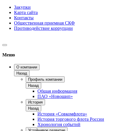
Закупки
Карта сайта
Контакты
Общественная приемная СКФ
Противодействие коррупции
Меню
О компании
Назад
Профиль компании
Назад
Общая информация
ПАО «Новошип»
История
Назад
История «Совкомфлота»
История торгового флота России
Хронология событий
Устойчивое развитие