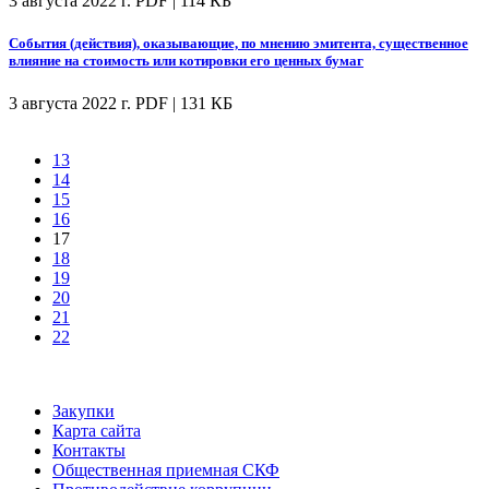
3 августа 2022 г.
PDF | 114 КБ
События (действия), оказывающие, по мнению эмитента, существенное
влияние на стоимость или котировки его ценных бумаг
3 августа 2022 г.
PDF | 131 КБ
13
14
15
16
17
18
19
20
21
22
Закупки
Карта сайта
Контакты
Общественная приемная СКФ