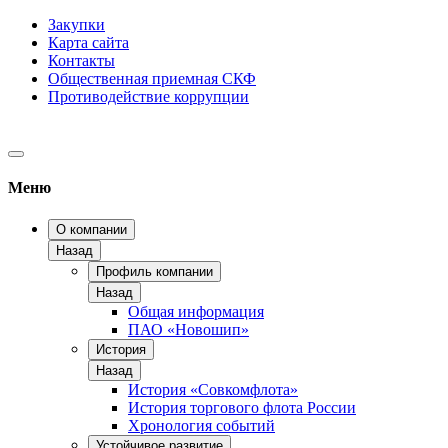
Закупки
Карта сайта
Контакты
Общественная приемная СКФ
Противодействие коррупции
Меню
О компании
Назад
Профиль компании
Назад
Общая информация
ПАО «Новошип»
История
Назад
История «Совкомфлота»
История торгового флота России
Хронология событий
Устойчивое развитие