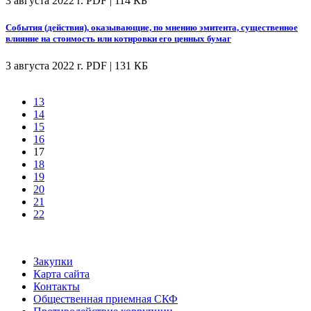
3 августа 2022 г.
PDF | 114 КБ
События (действия), оказывающие, по мнению эмитента, существенное
влияние на стоимость или котировки его ценных бумаг
3 августа 2022 г.
PDF | 131 КБ
13
14
15
16
17
18
19
20
21
22
Закупки
Карта сайта
Контакты
Общественная приемная СКФ