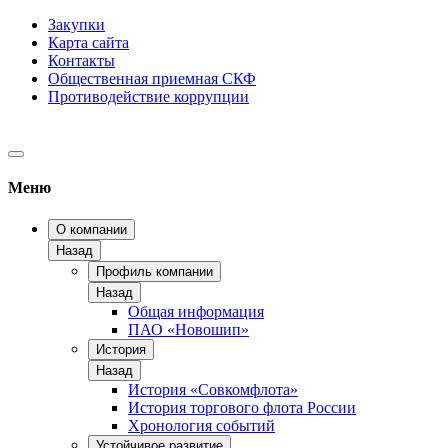
Закупки
Карта сайта
Контакты
Общественная приемная СКФ
Противодействие коррупции
Меню
О компании
Назад
Профиль компании
Назад
Общая информация
ПАО «Новошип»
История
Назад
История «Совкомфлота»
История торгового флота России
Хронология событий
Устойчивое развитие