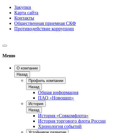
Закупки
Карта сайта
Контакты
Общественная приемная СКФ
Противодействие коррупции
Меню
О компании
Назад
Профиль компании
Назад
Общая информация
ПАО «Новошип»
История
Назад
История «Совкомфлота»
История торгового флота России
Хронология событий
Устойчивое развитие