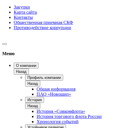
Закупки
Карта сайта
Контакты
Общественная приемная СКФ
Противодействие коррупции
Меню
О компании
Назад
Профиль компании
Назад
Общая информация
ПАО «Новошип»
История
Назад
История «Совкомфлота»
История торгового флота России
Хронология событий
Устойчивое развитие