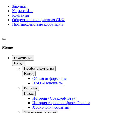
Закупки
Карта сайта
Контакты
Общественная приемная СКФ
Противодействие коррупции
Меню
О компании
Назад
Профиль компании
Назад
Общая информация
ПАО «Новошип»
История
Назад
История «Совкомфлота»
История торгового флота России
Хронология событий
Устойчивое развитие