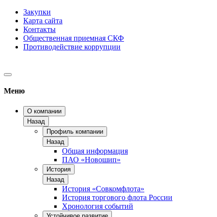
Закупки
Карта сайта
Контакты
Общественная приемная СКФ
Противодействие коррупции
Меню
О компании
Назад
Профиль компании
Назад
Общая информация
ПАО «Новошип»
История
Назад
История «Совкомфлота»
История торгового флота России
Хронология событий
Устойчивое развитие