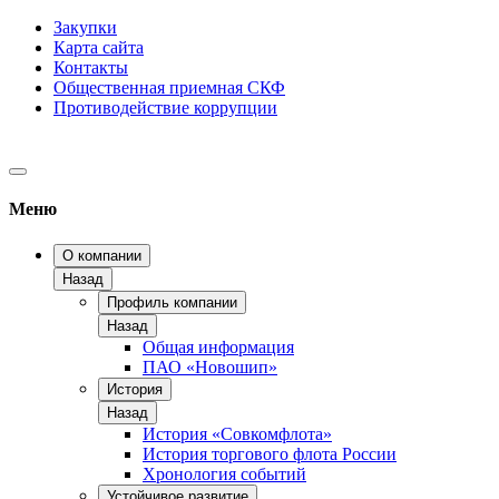
Закупки
Карта сайта
Контакты
Общественная приемная СКФ
Противодействие коррупции
Меню
О компании
Назад
Профиль компании
Назад
Общая информация
ПАО «Новошип»
История
Назад
История «Совкомфлота»
История торгового флота России
Хронология событий
Устойчивое развитие