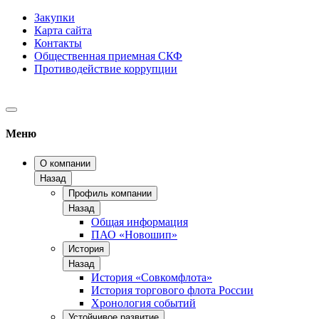
Закупки
Карта сайта
Контакты
Общественная приемная СКФ
Противодействие коррупции
Меню
О компании
Назад
Профиль компании
Назад
Общая информация
ПАО «Новошип»
История
Назад
История «Совкомфлота»
История торгового флота России
Хронология событий
Устойчивое развитие