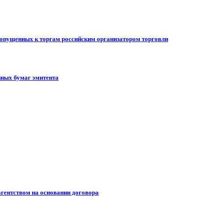
допущенных к торгам российским организатором торговли
ных бумаг эмитента
гентством на основании договора