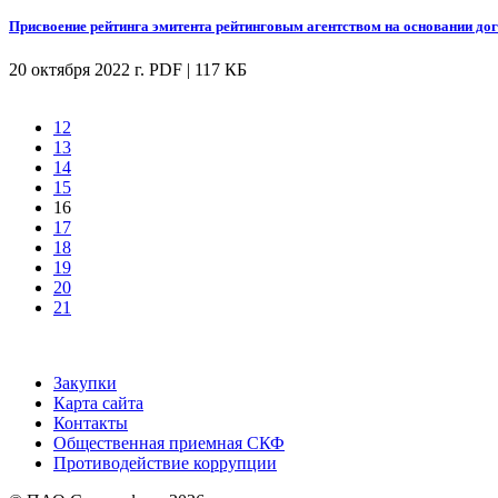
Присвоение рейтинга эмитента рейтинговым агентством на основании до
20 октября 2022 г.
PDF | 117 КБ
12
13
14
15
16
17
18
19
20
21
Закупки
Карта сайта
Контакты
Общественная приемная СКФ
Противодействие коррупции