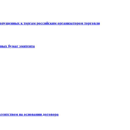
допущенных к торгам российским организатором торговли
ных бумаг эмитента
гентством на основании договора