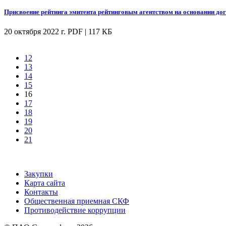
Присвоение рейтинга эмитента рейтинговым агентством на основании до
20 октября 2022 г.
PDF | 117 КБ
12
13
14
15
16
17
18
19
20
21
Закупки
Карта сайта
Контакты
Общественная приемная СКФ
Противодействие коррупции