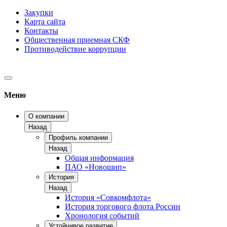
Закупки
Карта сайта
Контакты
Общественная приемная СКФ
Противодействие коррупции
Меню
О компании
Назад
Профиль компании
Назад
Общая информация
ПАО «Новошип»
История
Назад
История «Совкомфлота»
История торгового флота России
Хронология событий
Устойчивое развитие