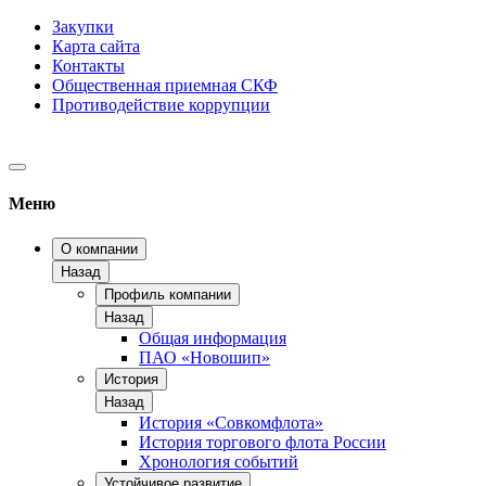
Закупки
Карта сайта
Контакты
Общественная приемная СКФ
Противодействие коррупции
Меню
О компании
Назад
Профиль компании
Назад
Общая информация
ПАО «Новошип»
История
Назад
История «Совкомфлота»
История торгового флота России
Хронология событий
Устойчивое развитие