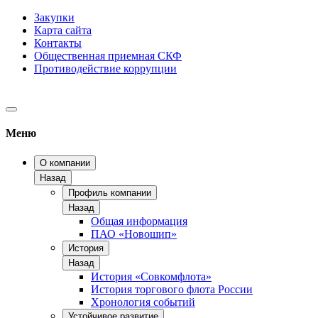
Закупки
Карта сайта
Контакты
Общественная приемная СКФ
Противодействие коррупции
Меню
О компании
Назад
Профиль компании
Назад
Общая информация
ПАО «Новошип»
История
Назад
История «Совкомфлота»
История торгового флота России
Хронология событий
Устойчивое развитие