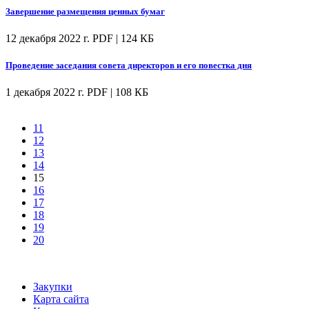
Завершение размещения ценных бумаг
12 декабря 2022 г.
PDF | 124 КБ
Проведение заседания совета директоров и его повестка дня
1 декабря 2022 г.
PDF | 108 КБ
11
12
13
14
15
16
17
18
19
20
Закупки
Карта сайта