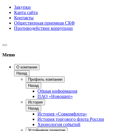
Закупки
Карта сайта
Контакты
Общественная приемная СКФ
Противодействие коррупции
Меню
О компании
Назад
Профиль компании
Назад
Общая информация
ПАО «Новошип»
История
Назад
История «Совкомфлота»
История торгового флота России
Хронология событий
Устойчивое развитие