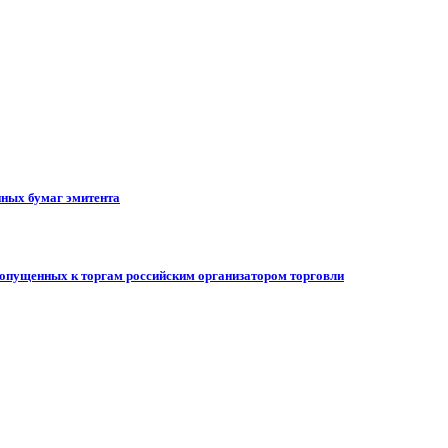
ных бумаг эмитента
допущенных к торгам российским организатором торговли