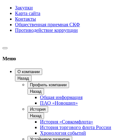
Закупки
Карта сайта
Контакты
Общественная приемная СКФ
Противодействие коррупции
Меню
О компании
Назад
Профиль компании
Назад
Общая информация
ПАО «Новошип»
История
Назад
История «Совкомфлота»
История торгового флота России
Хронология событий
Устойчивое развитие