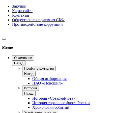
Закупки
Карта сайта
Контакты
Общественная приемная СКФ
Противодействие коррупции
Меню
О компании
Назад
Профиль компании
Назад
Общая информация
ПАО «Новошип»
История
Назад
История «Совкомфлота»
История торгового флота России
Хронология событий
Устойчивое развитие