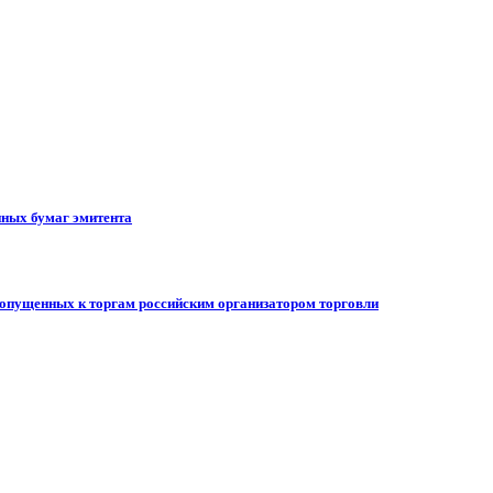
ных бумаг эмитента
допущенных к торгам российским организатором торговли