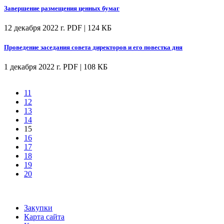
Завершение размещения ценных бумаг
12 декабря 2022 г.
PDF | 124 КБ
Проведение заседания совета директоров и его повестка дня
1 декабря 2022 г.
PDF | 108 КБ
11
12
13
14
15
16
17
18
19
20
Закупки
Карта сайта