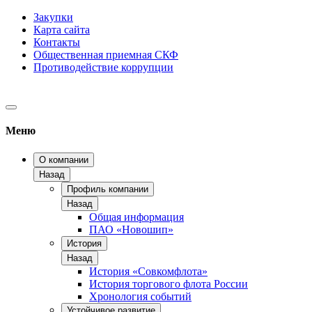
Закупки
Карта сайта
Контакты
Общественная приемная СКФ
Противодействие коррупции
Меню
О компании
Назад
Профиль компании
Назад
Общая информация
ПАО «Новошип»
История
Назад
История «Совкомфлота»
История торгового флота России
Хронология событий
Устойчивое развитие