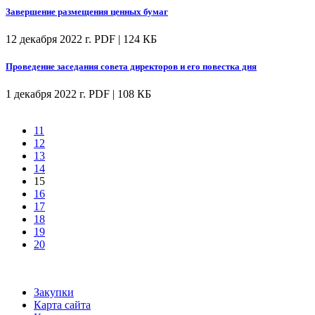
Завершение размещения ценных бумаг
12 декабря 2022 г.
PDF | 124 КБ
Проведение заседания совета директоров и его повестка дня
1 декабря 2022 г.
PDF | 108 КБ
11
12
13
14
15
16
17
18
19
20
Закупки
Карта сайта