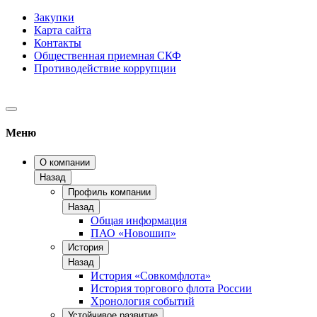
Закупки
Карта сайта
Контакты
Общественная приемная СКФ
Противодействие коррупции
Меню
О компании
Назад
Профиль компании
Назад
Общая информация
ПАО «Новошип»
История
Назад
История «Совкомфлота»
История торгового флота России
Хронология событий
Устойчивое развитие