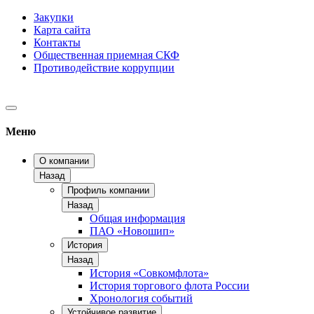
Закупки
Карта сайта
Контакты
Общественная приемная СКФ
Противодействие коррупции
Меню
О компании
Назад
Профиль компании
Назад
Общая информация
ПАО «Новошип»
История
Назад
История «Совкомфлота»
История торгового флота России
Хронология событий
Устойчивое развитие