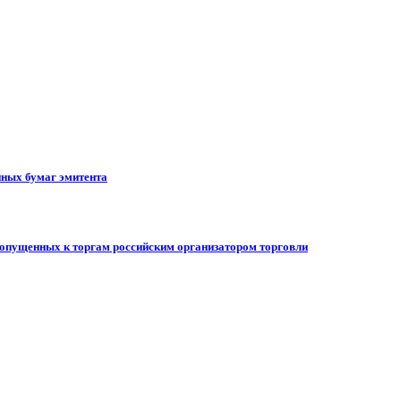
ных бумаг эмитента
допущенных к торгам российским организатором торговли