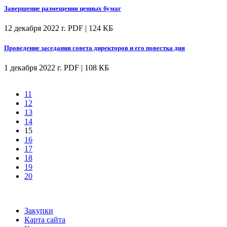
Завершение размещения ценных бумаг
12 декабря 2022 г.
PDF | 124 КБ
Проведение заседания совета директоров и его повестка дня
1 декабря 2022 г.
PDF | 108 КБ
11
12
13
14
15
16
17
18
19
20
Закупки
Карта сайта