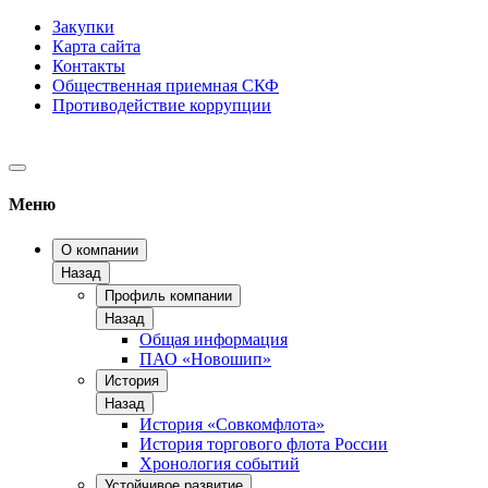
Закупки
Карта сайта
Контакты
Общественная приемная СКФ
Противодействие коррупции
Меню
О компании
Назад
Профиль компании
Назад
Общая информация
ПАО «Новошип»
История
Назад
История «Совкомфлота»
История торгового флота России
Хронология событий
Устойчивое развитие