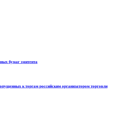
ных бумаг эмитента
допущенных к торгам российским организатором торговли