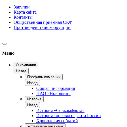
Закупки
Карта сайта
Контакты
Общественная приемная СКФ
Противодействие коррупции
Меню
О компании
Назад
Профиль компании
Назад
Общая информация
ПАО «Новошип»
История
Назад
История «Совкомфлота»
История торгового флота России
Хронология событий
Устойчивое развитие