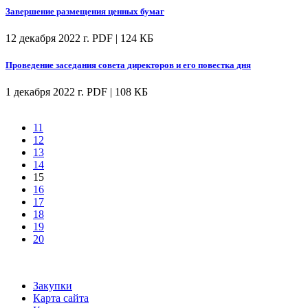
Завершение размещения ценных бумаг
12 декабря 2022 г.
PDF | 124 КБ
Проведение заседания совета директоров и его повестка дня
1 декабря 2022 г.
PDF | 108 КБ
11
12
13
14
15
16
17
18
19
20
Закупки
Карта сайта