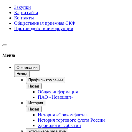
Закупки
Карта сайта
Контакты
Общественная приемная СКФ
Противодействие коррупции
Меню
О компании
Назад
Профиль компании
Назад
Общая информация
ПАО «Новошип»
История
Назад
История «Совкомфлота»
История торгового флота России
Хронология событий
Устойчивое развитие