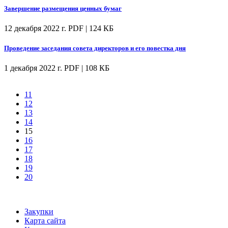
Завершение размещения ценных бумаг
12 декабря 2022 г.
PDF | 124 КБ
Проведение заседания совета директоров и его повестка дня
1 декабря 2022 г.
PDF | 108 КБ
11
12
13
14
15
16
17
18
19
20
Закупки
Карта сайта