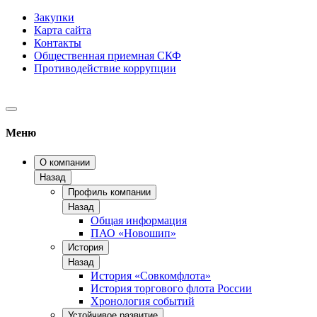
Закупки
Карта сайта
Контакты
Общественная приемная СКФ
Противодействие коррупции
Меню
О компании
Назад
Профиль компании
Назад
Общая информация
ПАО «Новошип»
История
Назад
История «Совкомфлота»
История торгового флота России
Хронология событий
Устойчивое развитие