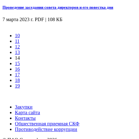
Проведение заседания совета директоров и его повестка дня
7 марта 2023 г.
PDF | 108 КБ
10
11
12
13
14
15
16
17
18
19
Закупки
Карта сайта
Контакты
Общественная приемная СКФ
Противодействие коррупции