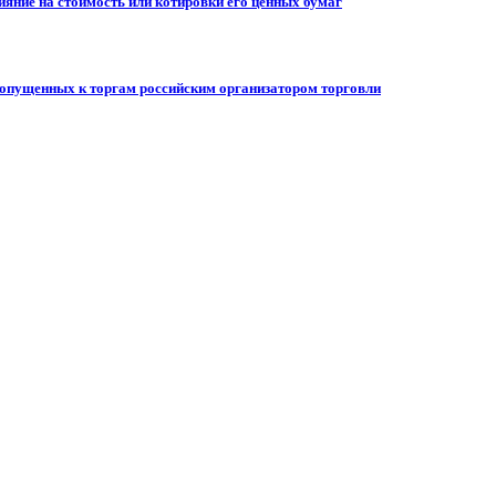
ияние на стоимость или котировки его ценных бумаг
допущенных к торгам российским организатором торговли