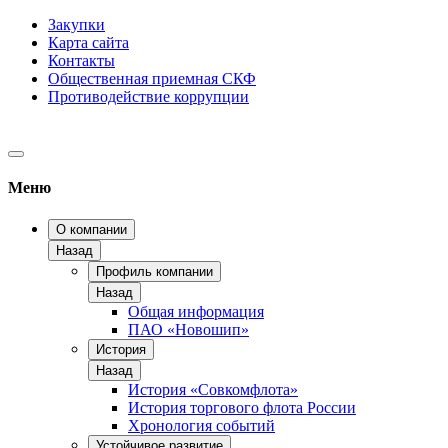
Закупки
Карта сайта
Контакты
Общественная приемная СКФ
Противодействие коррупции
Меню
О компании
Назад
Профиль компании
Назад
Общая информация
ПАО «Новошип»
История
Назад
История «Совкомфлота»
История торгового флота России
Хронология событий
Устойчивое развитие