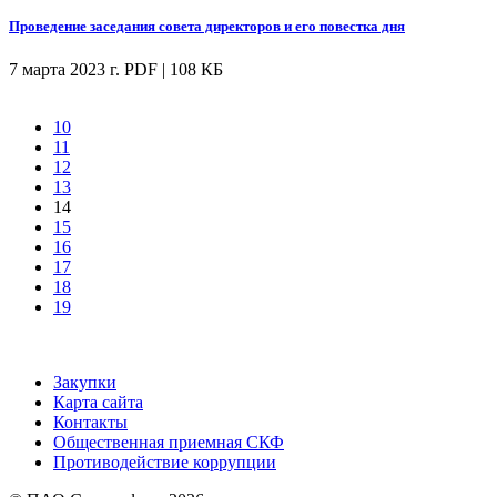
Проведение заседания совета директоров и его повестка дня
7 марта 2023 г.
PDF | 108 КБ
10
11
12
13
14
15
16
17
18
19
Закупки
Карта сайта
Контакты
Общественная приемная СКФ
Противодействие коррупции