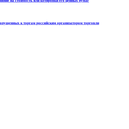
ияние на стоимость или котировки его ценных бумаг
допущенных к торгам российским организатором торговли