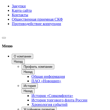
Закупки
Карта сайта
Контакты
Общественная приемная СКФ
Противодействие коррупции
Меню
О компании
Назад
Профиль компании
Назад
Общая информация
ПАО «Новошип»
История
Назад
История «Совкомфлота»
История торгового флота России
Хронология событий
Устойчивое развитие