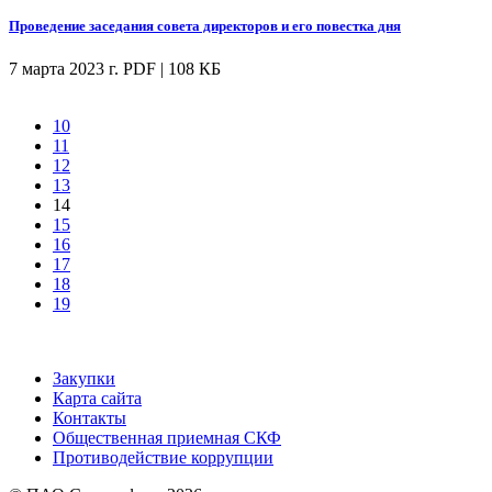
Проведение заседания совета директоров и его повестка дня
7 марта 2023 г.
PDF | 108 КБ
10
11
12
13
14
15
16
17
18
19
Закупки
Карта сайта
Контакты
Общественная приемная СКФ
Противодействие коррупции