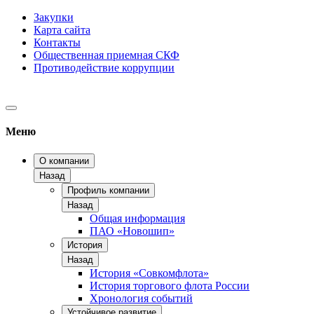
Закупки
Карта сайта
Контакты
Общественная приемная СКФ
Противодействие коррупции
Меню
О компании
Назад
Профиль компании
Назад
Общая информация
ПАО «Новошип»
История
Назад
История «Совкомфлота»
История торгового флота России
Хронология событий
Устойчивое развитие