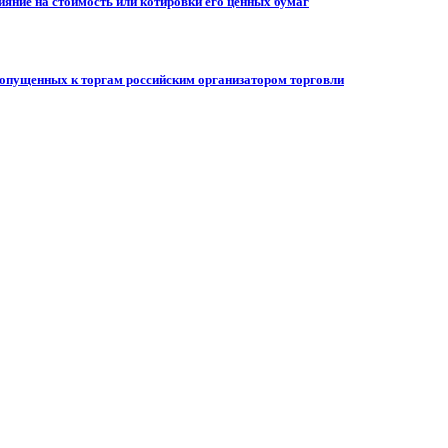
ияние на стоимость или котировки его ценных бумаг
допущенных к торгам российским организатором торговли