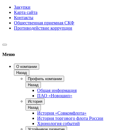
Закупки
Карта сайта
Контакты
Общественная приемная СКФ
Противодействие коррупции
Меню
О компании
Назад
Профиль компании
Назад
Общая информация
ПАО «Новошип»
История
Назад
История «Совкомфлота»
История торгового флота России
Хронология событий
Устойчивое развитие