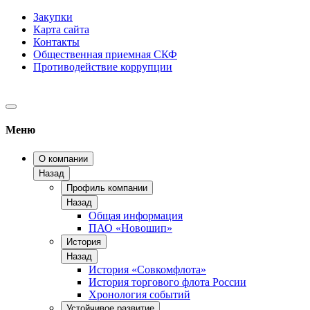
Закупки
Карта сайта
Контакты
Общественная приемная СКФ
Противодействие коррупции
Меню
О компании
Назад
Профиль компании
Назад
Общая информация
ПАО «Новошип»
История
Назад
История «Совкомфлота»
История торгового флота России
Хронология событий
Устойчивое развитие