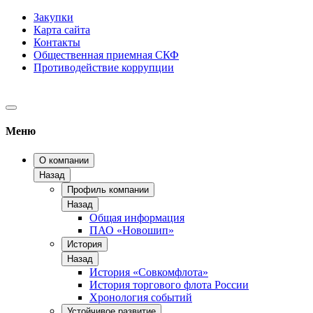
Закупки
Карта сайта
Контакты
Общественная приемная СКФ
Противодействие коррупции
Меню
О компании
Назад
Профиль компании
Назад
Общая информация
ПАО «Новошип»
История
Назад
История «Совкомфлота»
История торгового флота России
Хронология событий
Устойчивое развитие