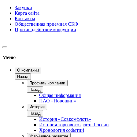
Закупки
Карта сайта
Контакты
Общественная приемная СКФ
Противодействие коррупции
Меню
О компании
Назад
Профиль компании
Назад
Общая информация
ПАО «Новошип»
История
Назад
История «Совкомфлота»
История торгового флота России
Хронология событий
Устойчивое развитие