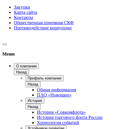
Закупки
Карта сайта
Контакты
Общественная приемная СКФ
Противодействие коррупции
Меню
О компании
Назад
Профиль компании
Назад
Общая информация
ПАО «Новошип»
История
Назад
История «Совкомфлота»
История торгового флота России
Хронология событий
Устойчивое развитие