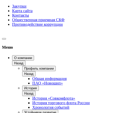
Закупки
Карта сайта
Контакты
Общественная приемная СКФ
Противодействие коррупции
Меню
О компании
Назад
Профиль компании
Назад
Общая информация
ПАО «Новошип»
История
Назад
История «Совкомфлота»
История торгового флота России
Хронология событий
Устойчивое развитие