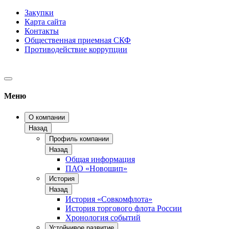
Закупки
Карта сайта
Контакты
Общественная приемная СКФ
Противодействие коррупции
Меню
О компании
Назад
Профиль компании
Назад
Общая информация
ПАО «Новошип»
История
Назад
История «Совкомфлота»
История торгового флота России
Хронология событий
Устойчивое развитие