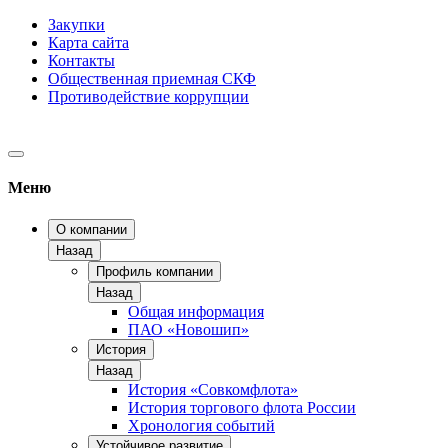
Закупки
Карта сайта
Контакты
Общественная приемная СКФ
Противодействие коррупции
Меню
О компании
Назад
Профиль компании
Назад
Общая информация
ПАО «Новошип»
История
Назад
История «Совкомфлота»
История торгового флота России
Хронология событий
Устойчивое развитие