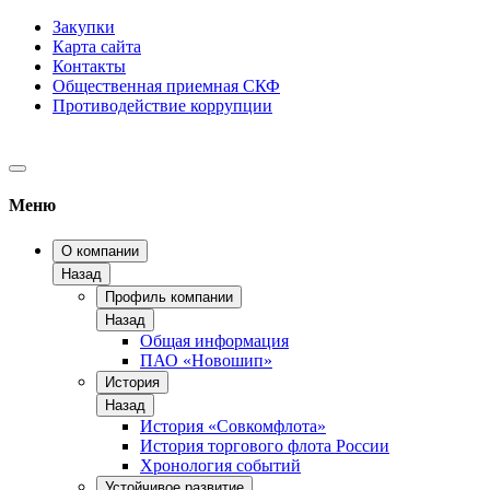
Закупки
Карта сайта
Контакты
Общественная приемная СКФ
Противодействие коррупции
Меню
О компании
Назад
Профиль компании
Назад
Общая информация
ПАО «Новошип»
История
Назад
История «Совкомфлота»
История торгового флота России
Хронология событий
Устойчивое развитие