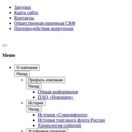
Закупки
Карта сайта
Контакты
Общественная приемная СКФ
Противодействие коррупции
Меню
О компании
Назад
Профиль компании
Назад
Общая информация
ПАО «Новошип»
История
Назад
История «Совкомфлота»
История торгового флота России
Хронология событий
Устойчивое развитие