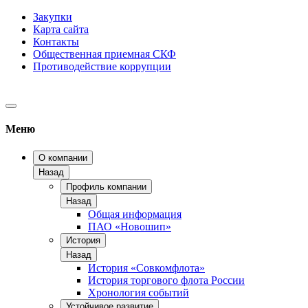
Закупки
Карта сайта
Контакты
Общественная приемная СКФ
Противодействие коррупции
Меню
О компании
Назад
Профиль компании
Назад
Общая информация
ПАО «Новошип»
История
Назад
История «Совкомфлота»
История торгового флота России
Хронология событий
Устойчивое развитие