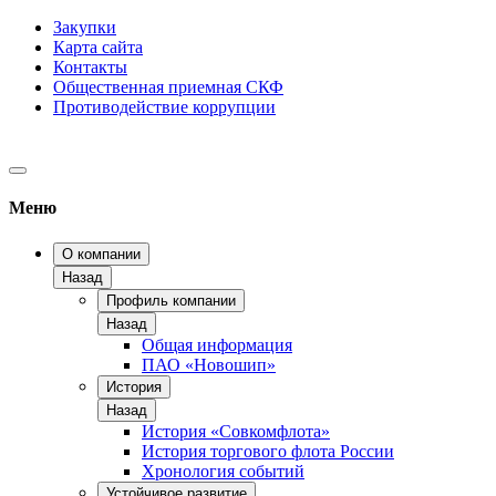
Закупки
Карта сайта
Контакты
Общественная приемная СКФ
Противодействие коррупции
Меню
О компании
Назад
Профиль компании
Назад
Общая информация
ПАО «Новошип»
История
Назад
История «Совкомфлота»
История торгового флота России
Хронология событий
Устойчивое развитие