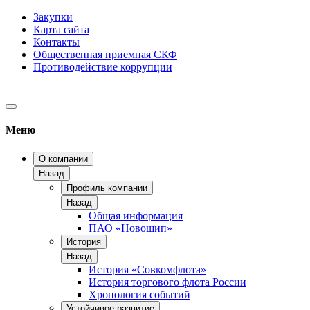
Закупки
Карта сайта
Контакты
Общественная приемная СКФ
Противодействие коррупции
Меню
О компании
Назад
Профиль компании
Назад
Общая информация
ПАО «Новошип»
История
Назад
История «Совкомфлота»
История торгового флота России
Хронология событий
Устойчивое развитие