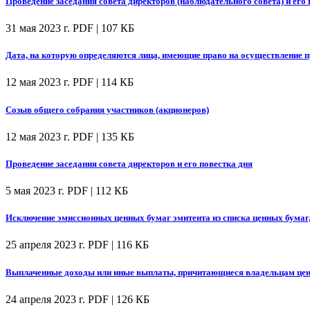
Проведение заседания совета директоров (наблюдательного совета) и его 
31 мая 2023 г.
PDF | 107 КБ
Дата, на которую определяются лица, имеющие право на осуществление
12 мая 2023 г.
PDF | 114 КБ
Созыв общего собрания участников (акционеров)
12 мая 2023 г.
PDF | 135 КБ
Проведение заседания совета директоров и его повестка дня
5 мая 2023 г.
PDF | 112 КБ
Исключение эмиссионных ценных бумаг эмитента из списка ценных бумаг
25 апреля 2023 г.
PDF | 116 КБ
Выплаченные доходы или иные выплаты, причитающиеся владельцам цен
24 апреля 2023 г.
PDF | 126 КБ