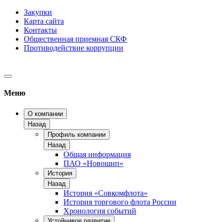
Закупки
Карта сайта
Контакты
Общественная приемная СКФ
Противодействие коррупции
Меню
О компании
Назад
Профиль компании
Назад
Общая информация
ПАО «Новошип»
История
Назад
История «Совкомфлота»
История торгового флота России
Хронология событий
Устойчивое развитие