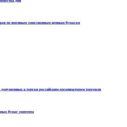
повестка дня
 прав по именным эмиссионным ценным бумагам
, допущенных к торгам российским организатором торговли
ных бумаг эмитента