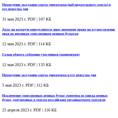
Проведение заседания совета директоров (наблюдательного совета) и
его повестка дня
31 мая 2023 г.
PDF | 107 КБ
Дата, на которую определяются лица, имеющие право на осуществление
прав по именным эмиссионным ценным бумагам
12 мая 2023 г.
PDF | 114 КБ
Созыв общего собрания участников (акционеров)
12 мая 2023 г.
PDF | 135 КБ
Проведение заседания совета директоров и его повестка дня
5 мая 2023 г.
PDF | 112 КБ
Исключение эмиссионных ценных бумаг эмитента из списка ценных
бумаг, допущенных к торгам российским организатором торговли
25 апреля 2023 г.
PDF | 116 КБ